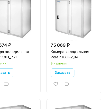
574 ₽
75 069 ₽
ра холодильная
Камера холодильная
r КХН_7,71
Polair КХН‑2,94
ичии
В наличии
казать
Заказать