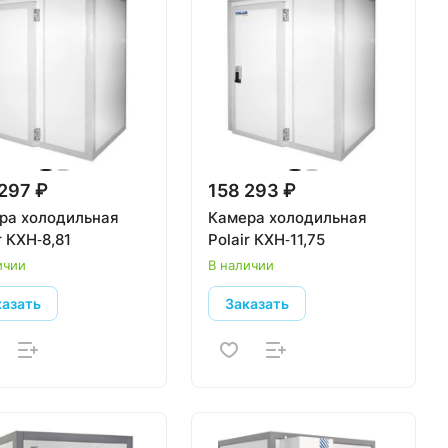
297 ₽
158 293 ₽
ра холодильная
Камера холодильная
r КХН‑8,81
Polair КХН‑11,75
ичии
В наличии
казать
Заказать