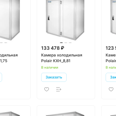
133 478 ₽
123 
одильная
Камера холодильная
Каме
1,75
Polair КХН_8,81
Polai
В наличии
В нал
Заказать
За