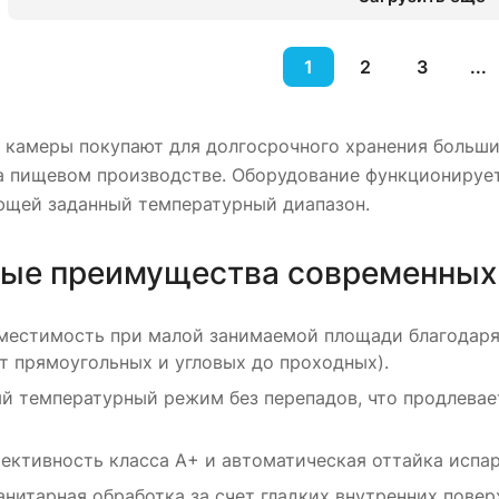
1
2
3
...
 камеры покупают для долгосрочного хранения больши
а пищевом производстве. Оборудование функционирует
щей заданный температурный диапазон.
ые преимущества современных
местимость при малой занимаемой площади благодар
т прямоугольных и угловых до проходных).
й температурный режим без перепадов, что продлевает
ективность класса A+ и автоматическая оттайка испар
анитарная обработка за счет гладких внутренних пове