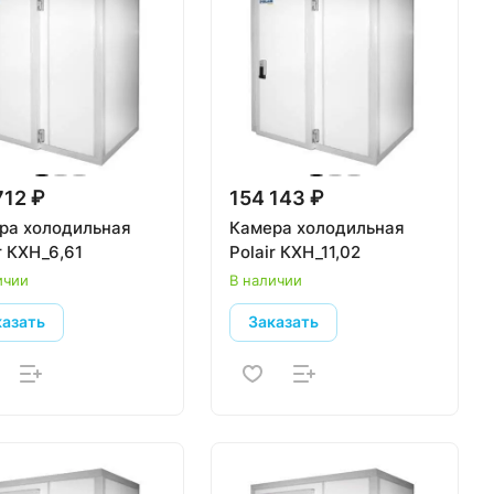
712 ₽
154 143 ₽
ра холодильная
Камера холодильная
r КХН_6,61
Polair КХН_11,02
ичии
В наличии
казать
Заказать