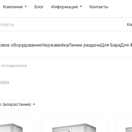
Компания
Блог
Информация
Контакты
Ка
овое оборудование
Нержавейка
Линии раздачи
Для Бара
Для 
 холодильные
вара
 (возрастание)