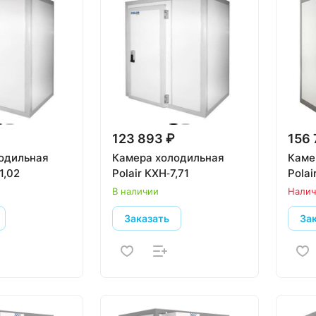
123 893 ₽
156 
одильная
Камера холодильная
Каме
1,02
Polair КХН‑7,71
Polai
В наличии
Налич
Заказать
За