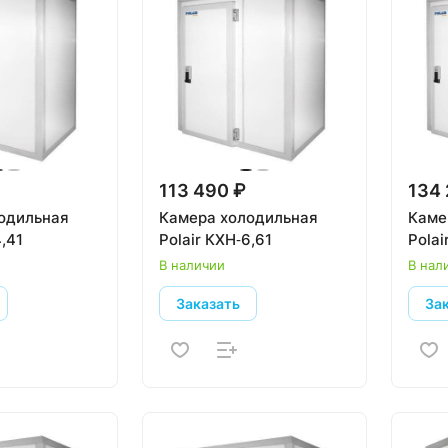
113 490 ₽
134 
одильная
Камера холодильная
Каме
4,41
Polair КХН‑6,61
Polai
В наличии
В нал
Заказать
За