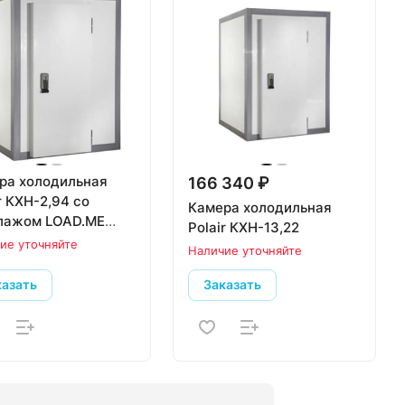
ра холодильная
166 340 ₽
r КХН-2,94 со
Камера холодильная
лажом LOAD.ME
Polair КХН-13,22
 3 яруса,
ие уточняйте
Наличие уточняйте
х400х1800 мм
казать
Заказать