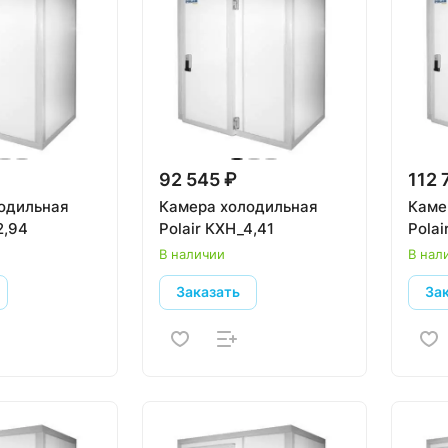
92 545 ₽
112 
одильная
Камера холодильная
Каме
2,94
Polair КХН_4,41
Polai
В наличии
В нал
Заказать
За