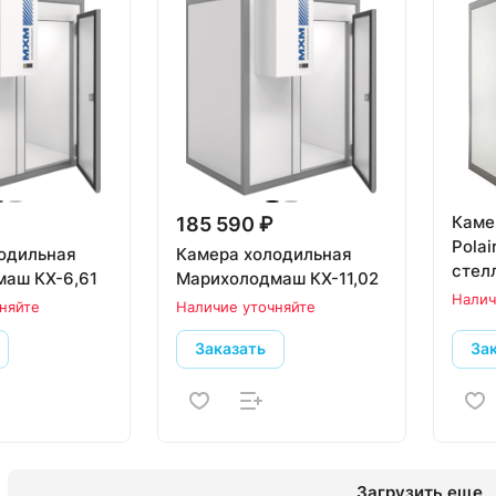
Каме
185 590 ₽
Polai
одильная
Камера холодильная
стел
аш КХ-6,61
Марихолодмаш КХ-11,02
POLY
Налич
няйте
Наличие уточняйте
1060
Заказать
За
Загрузить еще