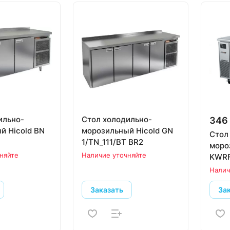
ильно-
Стол холодильно-
346
й Hicold BN
морозильный Hicold GN
Стол
1/TN_111/BT BR2
моро
няйте
Наличие уточняйте
KWRF
Налич
Заказать
За