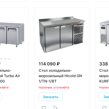
₽
114 090 ₽
338 
ильно-
Стол холодильно-
Стол
й Turbo Air
морозильный Hicold GN
моро
600
1/TN-1/BT
KURF
няйте
Наличие уточняйте
Налич
Заказать
За