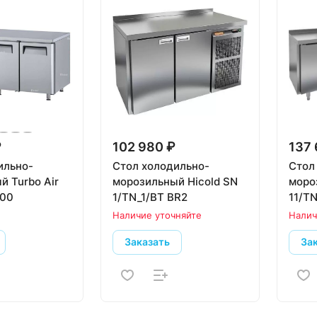
₽
102 980 ₽
137 
ильно-
Стол холодильно-
Стол
й Turbo Air
морозильный Hicold SN
моро
700
1/TN_1/BT BR2
11/TN
Наличие уточняйте
Налич
Заказать
За