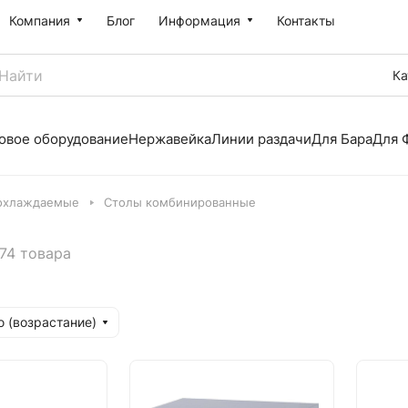
Компания
Блог
Информация
Контакты
Ка
овое оборудование
Нержавейка
Линии раздачи
Для Бара
Для 
охлаждаемые
Столы комбинированные
74 товара
 (возрастание)