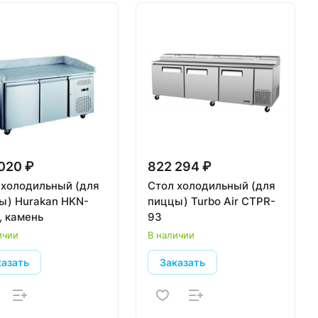
020 ₽
822 294 ₽
 холодильный (для
Стол холодильный (для
ы) Hurakan HKN-
пиццы) Turbo Air CTPR-
, камень
93
ичии
В наличии
казать
Заказать