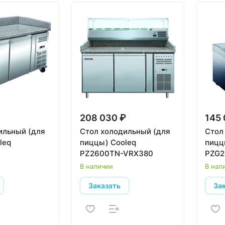
208 030 ₽
145 
ильный (для
Стол холодильный (для
Стол
leq
пиццы) Cooleq
пицц
PZ2600TN-VRX380
PZG2
В наличии
В нал
Заказать
За