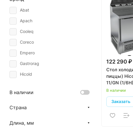
Abat
Apach
Cooleq
Coreco
Empero
122 290 ₽
Gastrorag
Стол холод
Hicold
пиццы) Hic
11/GN (1/6H
Hurakan
В наличии
В наличии
Koreco
Заказать
Polair
Страна
Tecnodom
Длина, мм
True