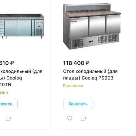
510 ₽
118 400 ₽
 холодильный (для
Стол холодильный (для
ы) Cooleq
пиццы) Cooleq PS903
10TN
В наличии
ичии
казать
Заказать