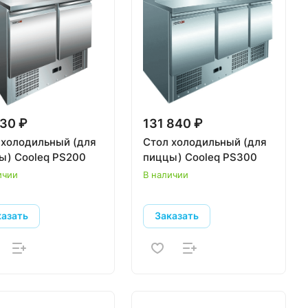
30 ₽
131 840 ₽
 холодильный (для
Стол холодильный (для
ы) Cooleq PS200
пиццы) Cooleq PS300
ичии
В наличии
казать
Заказать