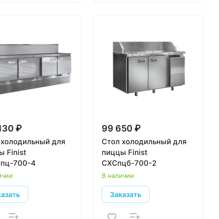
130 ₽
99 650 ₽
 холодильный для
Стол холодильный для
 Finist
пиццы Finist
пц-700-4
СХСпцб-700-2
ичии
В наличии
казать
Заказать