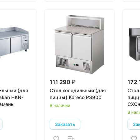
111 290 ₽
172 
ильный (для
Стол холодильный (для
Стол
akan HKN-
пиццы) Koreco PS900
пиццы
камень
СХСн
В наличии
В нал
Заказать
За