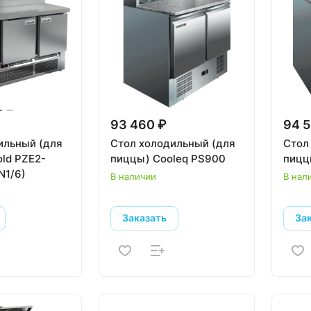
93 460 ₽
94 5
ильный (для
Стол холодильный (для
Стол
old PZE2-
пиццы) Cooleq PS900
пицц
N1/6)
В наличии
В нал
Заказать
За