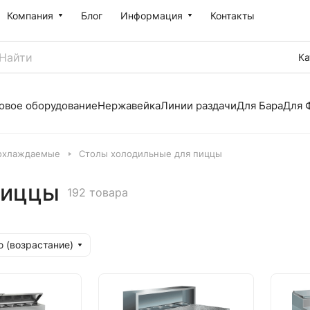
Компания
Блог
Информация
Контакты
Ка
овое оборудование
Нержавейка
Линии раздачи
Для Бара
Для 
охлаждаемые
Столы холодильные для пиццы
пиццы
192 товара
 (возрастание)