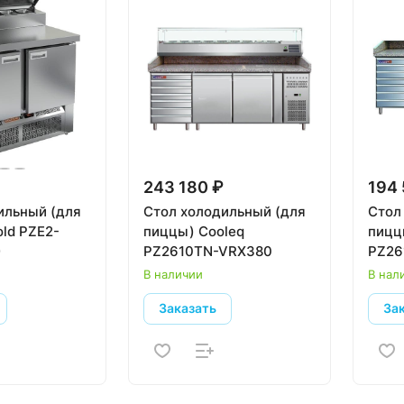
243 180 ₽
194 
ильный (для
Стол холодильный (для
Стол
old PZE2-
пиццы) Cooleq
пицц
)
PZ2610TN-VRX380
PZ26
В наличии
В нал
Заказать
За