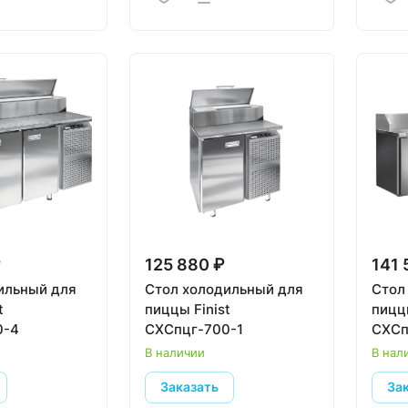
₽
125 880 ₽
141 
ильный для
Стол холодильный для
Стол
t
пиццы Finist
пиццы
0-4
СХСпцг-700-1
СХСп
В наличии
В нал
Заказать
За