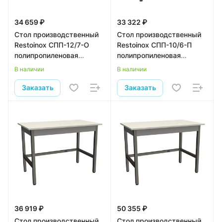
34 659 ₽
33 322 ₽
Стол производственный
Стол производственный
Restoinox СПП-12/7-О
Restoinox СПП-10/6-П
полипропиленовая
полипропиленовая
столешница
столешница
В наличии
В наличии
Заказать
Заказать
36 919 ₽
50 355 ₽
Стол производственный
Стол производственный