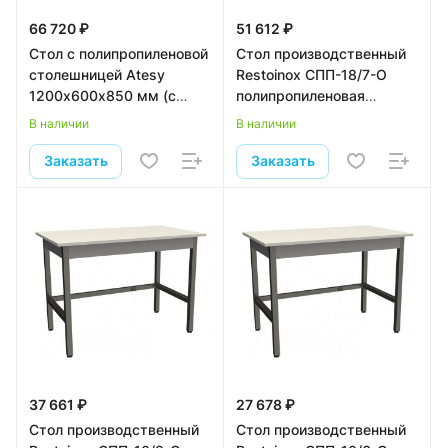
66 720 ₽
51 612 ₽
Стол с полипропиленовой
Стол производственный
столешницей Atesy
Restoinox СПП-18/7-О
1200х600х850 мм (с
полипропиленовая
полкой и ящиком)
столешница
В наличии
В наличии
Заказать
Заказать
37 661 ₽
27 678 ₽
Стол производственный
Стол производственный