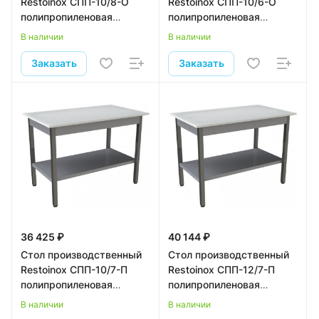
Restoinox СПП-10/8-О
Restoinox СПП-10/6-О
полипропиленовая
полипропиленовая
столешница
столешница
В наличии
В наличии
Заказать
Заказать
36 425 ₽
40 144 ₽
Стол производственный
Стол производственный
Restoinox СПП-10/7-П
Restoinox СПП-12/7-П
полипропиленовая
полипропиленовая
столешница
столешница
В наличии
В наличии