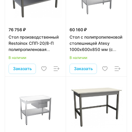
76 756 ₽
60 160 ₽
Стол производственный
Стол с полипропиленовой
Restoinox СПП-20/8-П
столешницей Atesy
полипропиленовая
1000х600х850 мм (с
столешница
полкой и ящиком)
В наличии
В наличии
Заказать
Заказать