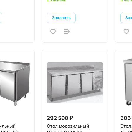
Заказать
За
292 590 ₽
306
ильный
Стол морозильный
Стол