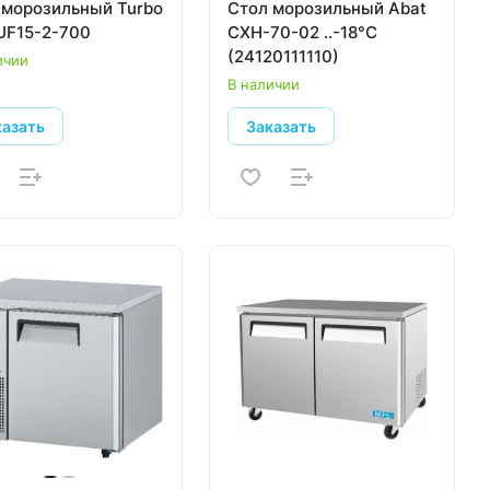
 морозильный Turbo
Стол морозильный Abat
KUF15-2-700
СХН-70-02 ..-18°С
(24120111110)
ичии
В наличии
казать
Заказать