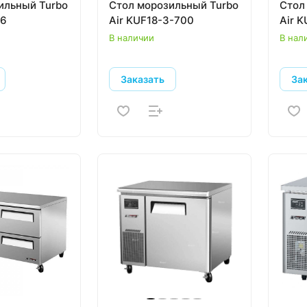
ильный Turbo
Стол морозильный Turbo
Стол
36
Air KUF18-3-700
Air 
В наличии
В нал
Заказать
За