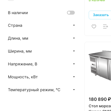
Cooleq
В наличии
Заказать
Coreco
Cryspi
Страна
Eksi
Длина, мм
Empero
Ширина, мм
Eqta
Fagor
Напряжение, В
Follett
Мощность, кВт
Gastrorag
Hicold
Температурный режим, °C
Hurakan
180 890 ₽
INOKSAN
Стол мороз