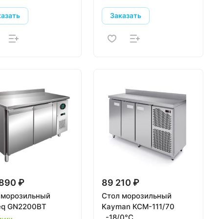
казать
Заказать
890 ₽
89 210 ₽
 морозильный
Стол морозильный
eq GN2200BT
Kayman КСМ-111/70
..-18/0°С
ичии