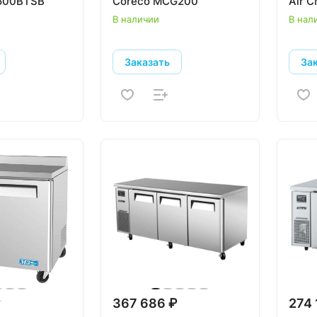
500BTSB
Coreco MCG200
Air C
В наличии
В нал
Заказать
За
₽
367 686 ₽
274 