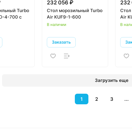
₽
232 056 ₽
232 
ильный Turbo
Стол морозильный Turbo
Стол
2D-4-700 с
Air KUF9-1-600
Air 
В наличии
В нал
Заказать
За
Загрузить еще
1
2
3
...