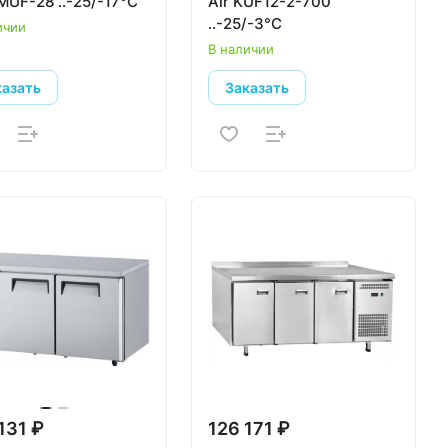
MUF-28 ..-25/-17°С
Air KUF12-2-700
..-25/-3°С
ичии
В наличии
казать
Заказать
131 ₽
126 171 ₽