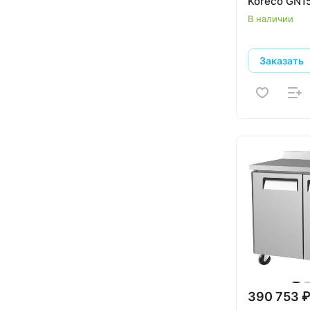
Koreco GN1
Kayman
В наличии
Koreco
Polair
Заказать
Rosso
Sagi
Skycold
Tecnodom
Tefcold
True
Turbo air
Viatto
Камик
390 753 
Марихолодмаш