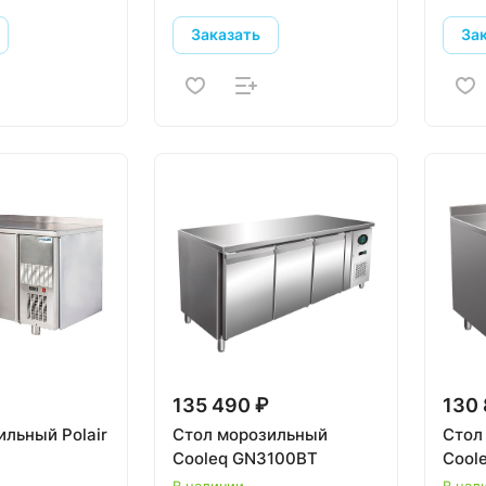
Заказать
За
135 490 ₽
130 
ильный Polair
Стол морозильный
Стол
Cooleq GN3100BT
Cool
В наличии
В нал