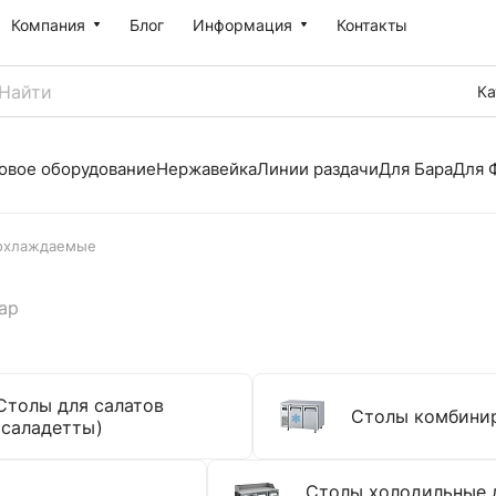
Компания
Блог
Информация
Контакты
Ка
овое оборудование
Нержавейка
Линии раздачи
Для Бара
Для 
охлаждаемые
ар
Столы для салатов
Столы комбини
(саладетты)
Столы холодильные 