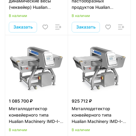
динамические весы
пастообразных
(чеквейер) Hualian
продуктов Hualian
Machinery IXL-400
Machinery IMD-I-L-80
В наличии
В наличии
Заказать
Заказать
1 085 700 ₽
925 712 ₽
Металлодетектор
Металлодетектор
конвейерного типа
конвейерного типа
Hualian Machinery IMD-I-
Hualian Machinery IMD-I-
4015
4018
В наличии
В наличии