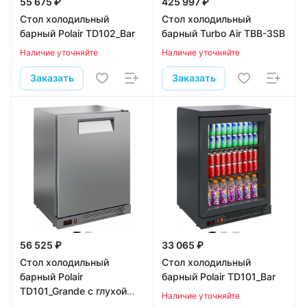
55 675 ₽
425 997 ₽
Стол холодильный
Стол холодильный
барный Polair TD102_Bar
барный Turbo Air TBB-3SB
Наличие уточняйте
Наличие уточняйте
Заказать
Заказать
56 525 ₽
33 065 ₽
Стол холодильный
Стол холодильный
барный Polair
барный Polair TD101_Bar
TD101_Grande с глухой
Наличие уточняйте
дверью без столешницы