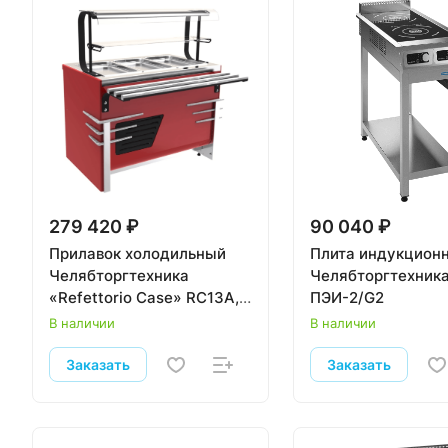
279 420 ₽
90 040 ₽
Прилавок холодильный
Плита индукцион
Челябторгтехника
Челябторгтехник
«Refettorio Case» RC13A,
ПЭИ-2/G2
20 мм углубление
В наличии
В наличии
Заказать
Заказать