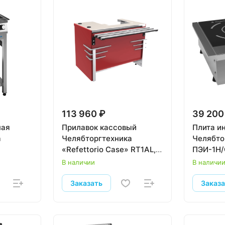
113 960 ₽
39 200
ная
Прилавок кассовый
Плита и
а
Челябторгтехника
Челябто
«Refettorio Case» RТ1АL,
ПЭИ-1Н/
левый
В наличии
В наличи
Заказать
Заказ