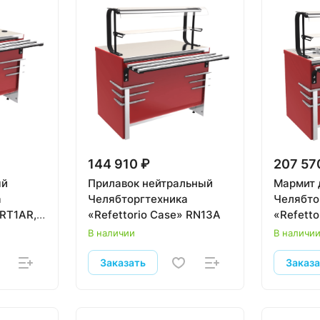
144 910 ₽
207 57
ый
Прилавок нейтральный
Мармит 
а
Челябторгтехника
Челябто
 RТ1АR,
«Refettorio Case» RN13A
«Refett
В наличии
В наличи
Заказать
Заказ