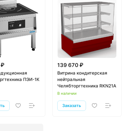
 ₽
139 670 ₽
ндукционная
Витрина кондитерская
ргтехника ПЭИ-1К
нейтральная
Челябторгтехника RKN21A
и
В наличии
ать
Заказать