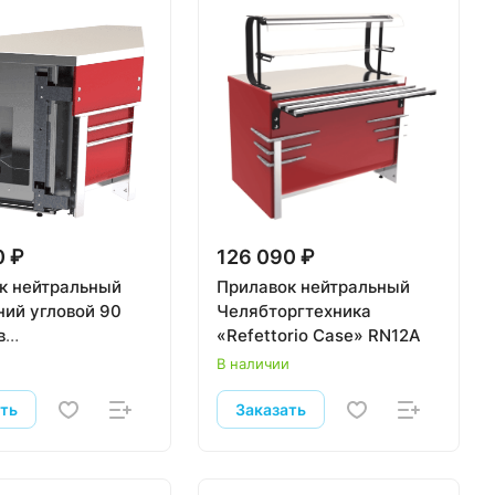
0 ₽
126 090 ₽
к нейтральный
Прилавок нейтральный
ний угловой 90
Челябторгтехника
в
«Refettorio Case» RN12A
ргтехника
и
В наличии
rio Case»
0
ать
Заказать