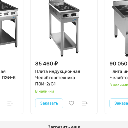
85 460 ₽
90 050
ная
Плита индукционная
Плита и
а ПЭИ-6
Челябторгтехника
Челябто
ПЭИ-2/G1
В наличи
В наличии
Заказать
Заказ
Загрузить еще