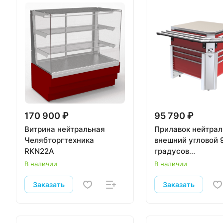
170 900 ₽
95 790 ₽
Витрина нейтральная
Прилавок нейтра
Челябторгтехника
внешний угловой 
RKN22A
градусов
Челябторгтехник
В наличии
В наличии
«Refettorio Case»
RU10A90
Заказать
Заказать