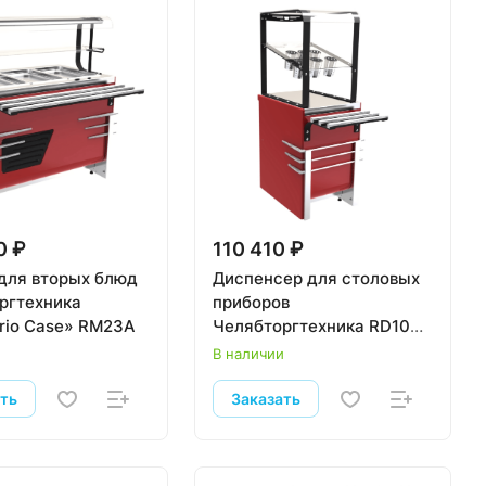
0 ₽
110 410 ₽
для вторых блюд
Диспенсер для столовых
ргтехника
приборов
orio Case» RM23A
Челябторгтехника RD10А
Case
и
В наличии
ать
Заказать