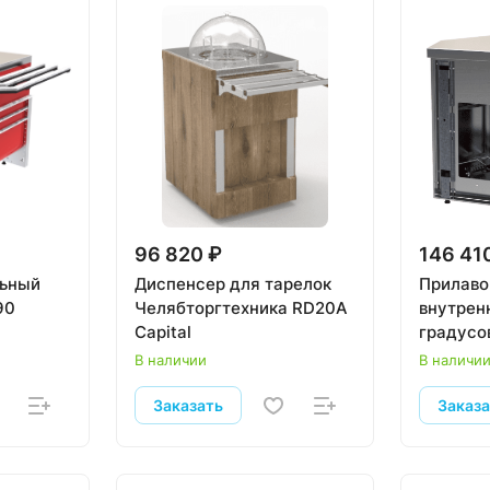
96 820 ₽
146 41
льный
Диспенсер для тарелок
Прилаво
90
Челябторгтехника RD20А
внутрен
Capital
градусо
а
Челябто
В наличии
В наличи
«Refetto
RU20A9
Заказать
Заказ