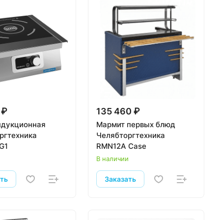
 ₽
135 460 ₽
ндукционная
Мармит первых блюд
ргтехника
Челябторгтехника
G1
RMN12A Case
и
В наличии
ать
Заказать