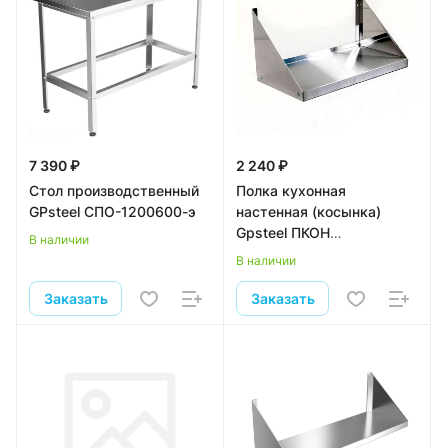
7 390 ₽
2 240 ₽
Стол производственный
Полка кухонная
GPsteel СПО-1200600-э
настенная (косынка)
Gpsteel ПКОН
В наличии
1/600/300/300
В наличии
Заказать
Заказать