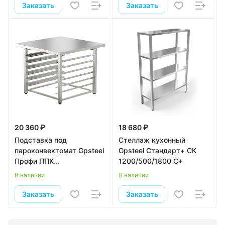
Заказать
Заказать
20 360 ₽
18 680 ₽
Подставка под
Стеллаж кухонный
пароконвектомат Gpsteel
Gpsteel Стандарт+ СК
Профи ППК
1200/500/1800 С+
6/850/850/700 П
В наличии
В наличии
разборный
Заказать
Заказать