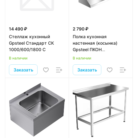
14 490 ₽
2 790 ₽
Стеллаж кухонный
Полка кухонная
Gpsteel Стандарт СК
настенная (косынка)
1000/600/1800 С
Gpsteel ПКОН
1/900/300/300
В наличии
В наличии
Заказать
Заказать