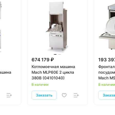
674 179 ₽
193 39
Котломоечная машина
Фронтал
ашина
Mach MLP60E 2 цикла
посудом
380В (04101040)
Mach MS
В наличии
В наличи
Заказать
Заказ