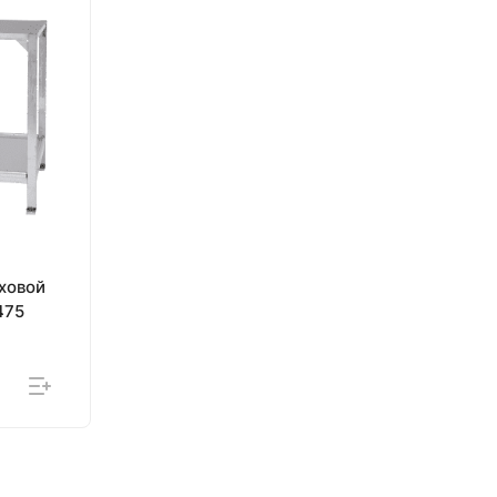
ховой
475