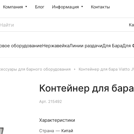
Компания
Блог
Информация
Контакты
Ка
овое оборудование
Нержавейка
Линии раздачи
Для Бара
Для 
сессуары для барного оборудования
Контейнер для бара Viatto J
Контейнер для бара
Арт.
215492
Характеристики
Страна
—
Китай