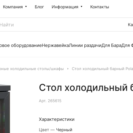
Компания
Блог
Информация
Контакты
Ка
овое оборудование
Нержавейка
Линии раздачи
Для Бара
Для 
рные холодильные столы/шкафы
Стол холодильный барный Polai
Стол холодильный б
Арт.
265615
Характеристики
Цвет
—
Черный