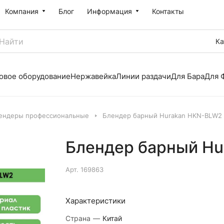
Компания
Блог
Информация
Контакты
Ка
овое оборудование
Нержавейка
Линии раздачи
Для Бара
Для 
ендеры профессиональные
Блендер барный Hurakan HKN-BLW2
Блендер барный Hu
Арт.
169863
Характеристики
Страна
—
Китай