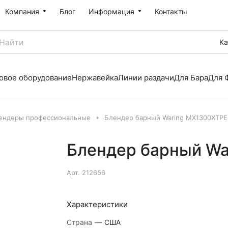
Компания
Блог
Информация
Контакты
Ка
овое оборудование
Нержавейка
Линии раздачи
Для Бара
Для 
ендеры профессиональные
Блендер барный Waring MX1300XTPE
Блендер барный Wa
Арт.
212656
Характеристики
Страна
—
США