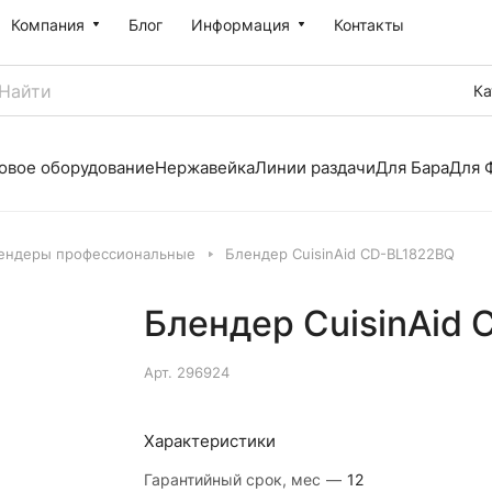
Компания
Блог
Информация
Контакты
Ка
овое оборудование
Нержавейка
Линии раздачи
Для Бара
Для 
ендеры профессиональные
Блендер CuisinAid CD-BL1822BQ
Блендер CuisinAid
Арт.
296924
Характеристики
Гарантийный срок, мес
—
12