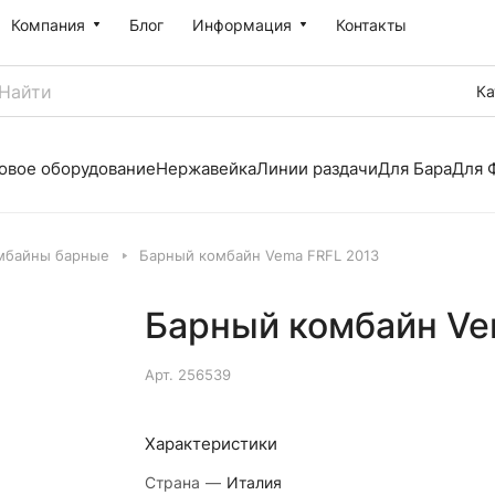
Компания
Блог
Информация
Контакты
Ка
овое оборудование
Нержавейка
Линии раздачи
Для Бара
Для 
мбайны барные
Барный комбайн Vema FRFL 2013
Барный комбайн Ve
Арт.
256539
Характеристики
Страна
—
Италия