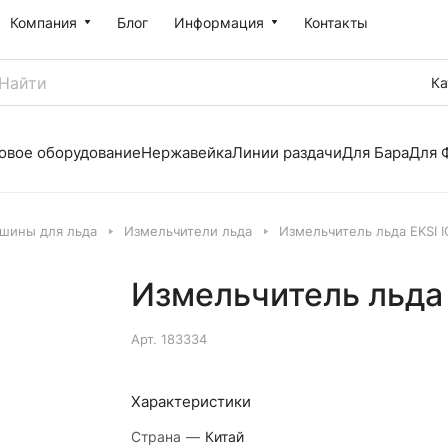
Компания
Блог
Информация
Контакты
Ка
овое оборудование
Нержавейка
Линии раздачи
Для Бара
Для 
шины для льда
Измельчители льда
Измельчитель льда EKSI I
Измельчитель льда 
Арт.
183334
Характеристики
Страна
—
Китай