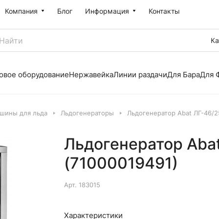
Компания
Блог
Информация
Контакты
Ка
овое оборудование
Нержавейка
Линии раздачи
Для Бара
Для 
шины для льда
Льдогенераторы
Льдогенератор Abat ЛГ-46/2
Льдогенератор Aba
(71000019491)
Арт.
183015
Характеристики