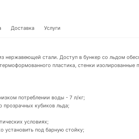
а
Доставка
Услуги
из нержавеющей стали. Доступ в бункер со льдом обе
о термоформованного пластика, стенки изолированные 
низком потреблении воды - 7 л/кг;
о прозрачных кубиков льда;
атических условиях;
о установить под барную стойку;