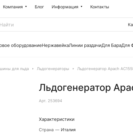
Компания
Блог
Информация
Контакты
Ка
овое оборудование
Нержавейка
Линии раздачи
Для Бара
Для 
шины для льда
Льдогенераторы
Льдогенератор Apach AC155
Льдогенератор Apa
Арт.
253694
Характеристики
Страна
—
Италия