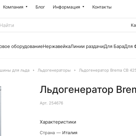
Компания
Блог
Информация
Контакты
Ка
овое оборудование
Нержавейка
Линии раздачи
Для Бара
Для 
шины для льда
Льдогенераторы
Льдогенератор Brema CB 42
Льдогенератор Bre
Арт.
254676
Характеристики
Страна
—
Италия