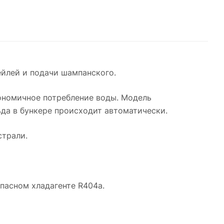
ейлей и подачи шампанского.
кономичное потребление воды. Модель
да в бункере происходит автоматически.
страли.
опасном хладагенте R404a.