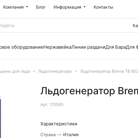
Компания
Блог
Информация
Контакты
Ка
овое оборудование
Нержавейка
Линии раздачи
Для Бара
Для 
шины для льда
Льдогенераторы
Льдогенератор Brema TB 85
Льдогенератор Bre
Арт.
170595
Характеристики
Страна
—
Италия