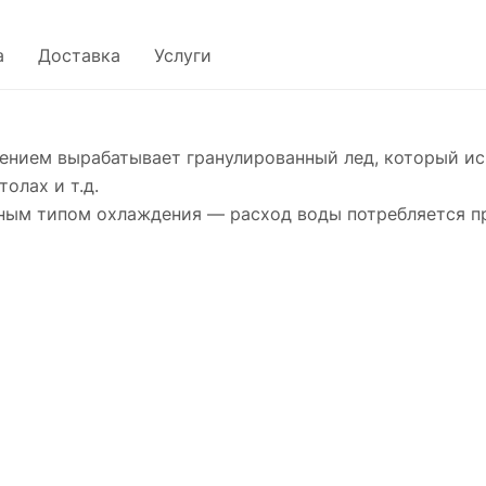
а
Доставка
Услуги
ением вырабатывает гранулированный лед, который ис
олах и т.д.​
ным типом охлаждения — расход воды потребляется пр