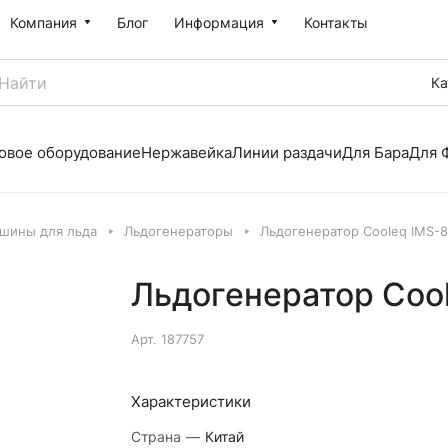
Компания
Блог
Информация
Контакты
Ка
овое оборудование
Нержавейка
Линии раздачи
Для Бара
Для 
шины для льда
Льдогенераторы
Льдогенератор Cooleq IMS-
Льдогенератор Coo
Арт.
187757
Характеристики
Страна
—
Китай