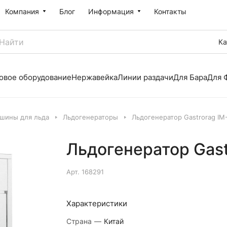
Компания
Блог
Информация
Контакты
Ка
овое оборудование
Нержавейка
Линии раздачи
Для Бара
Для 
шины для льда
Льдогенераторы
Льдогенератор Gastrorag IM
Льдогенератор Gast
Арт.
168291
Характеристики
Страна
—
Китай