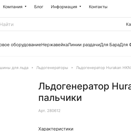
Компания
Блог
Информация
Контакты
Ка
овое оборудование
Нержавейка
Линии раздачи
Для Бара
Для 
шины для льда
Льдогенераторы
Льдогенератор Hurakan HKN
Льдогенератор Hur
пальчики
Арт.
280612
Характеристики