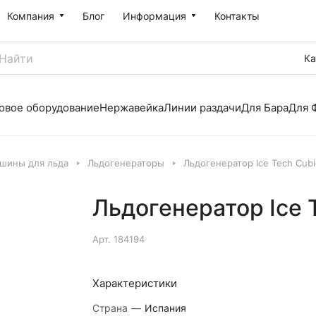
Компания
Блог
Информация
Контакты
Ка
овое оборудование
Нержавейка
Линии раздачи
Для Бара
Для 
шины для льда
Льдогенераторы
Льдогенератор Ice Tech Cub
Льдогенератор Ice 
Арт.
184194
Характеристики
Страна
—
Испания