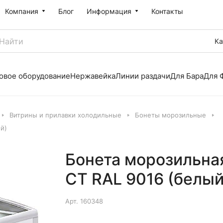
Компания
Блог
Информация
Контакты
Ка
овое оборудование
Нержавейка
Линии раздачи
Для Бара
Для 
Витрины и прилавки холодильные
Бонеты морозильные
й)
Бонета морозильная
СТ RAL 9016 (белый
Арт.
160348