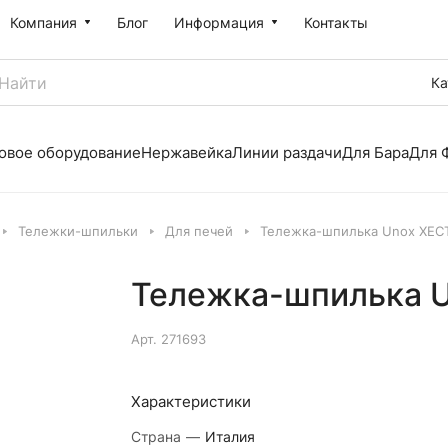
Компания
Блог
Информация
Контакты
Ка
овое оборудование
Нержавейка
Линии раздачи
Для Бара
Для 
Тележки-шпильки
Для печей
Тележка-шпилька Unox XEC
Тележка-шпилька U
Арт.
271693
Характеристики
Страна
—
Италия