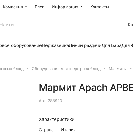
Компания
Блог
Информация
Контакты
Ка
овое оборудование
Нержавейка
Линии раздачи
Для Бара
Для 
отовых блюд
Оборудование для подогрева блюд
Мармиты
Мармит Apach APB
Арт.
288923
Характеристики
Страна
—
Италия