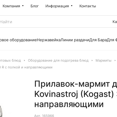
Компания
Блог
Информация
Контакты
Ка
овое оборудование
Нержавейка
Линии раздачи
Для Бара
Для 
отовых блюд
Оборудование для подогрева блюд
Мармиты
10 R с полкой и направляющими
Прилавок-мармит д
Kovinastroj (Kogast
направляющими
Арт.
165966