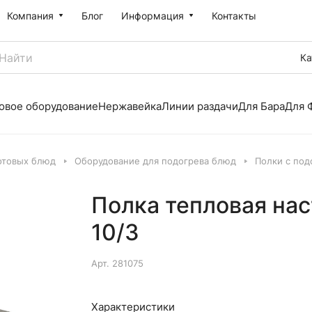
Компания
Блог
Информация
Контакты
Ка
овое оборудование
Нержавейка
Линии раздачи
Для Бара
Для 
отовых блюд
Оборудование для подогрева блюд
Полки с под
Полка тепловая нас
10/3
Арт.
281075
Характеристики