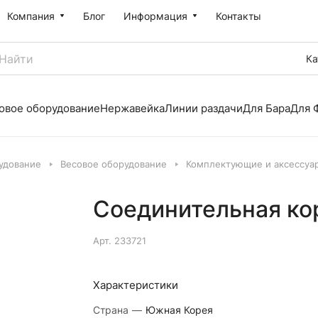
Компания
Блог
Информация
Контакты
Ка
овое оборудование
Нержавейка
Линии раздачи
Для Бара
Для 
удование
Весовое оборудование
Комплектующие и аксессуа
Соединительная ко
Арт.
233721
Характеристики
Страна
—
Южная Корея