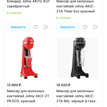
Блендер Johny AK/12 AUT
Миксер для молочных
серебристый
коктейлей Johny AK/2-
2TA Timer Eco красный
В наличии
В наличии
Заказать
Заказать
15 900 ₽
18 420 ₽
Миксер для молочных
Миксер для молочных
коктейлей Johny AK/2-2T
коктейлей Johny AK/2-
PR ECO, красный
2TA RAL черный (стакан/
венчик нерж)