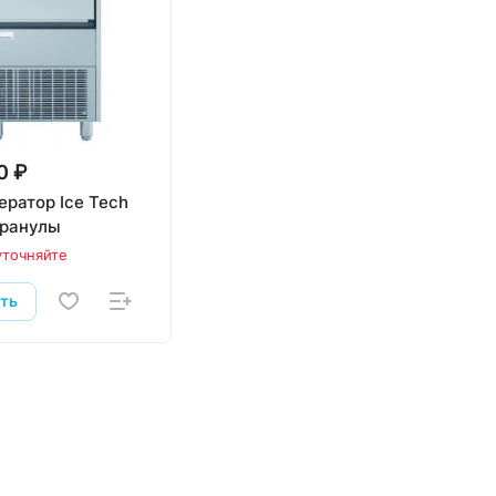
0 ₽
ератор Ice Tech
гранулы
уточняйте
ать